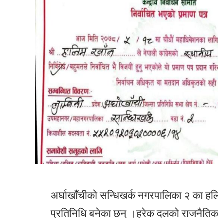
अर्घाखाँचीको सन्धिखर्क नगरपालिका २ का हलिम 
प्रतिनिधि बनेका छन् ।हरेक दलको राजनैतिक ने