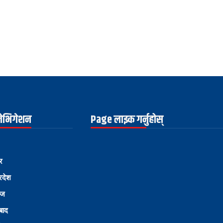
नेभिगेशन
Page लाइक गर्नुहोस्
र
्रदेश
ोज
्बाद