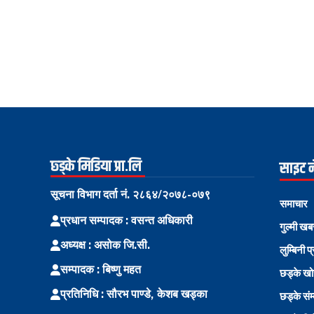
छ्ड्के मिडिया प्रा.लि
साइट 
सूचना विभाग दर्ता नं. २८६४/२०७८-०७९
समाचार
प्रधान सम्पादक : वसन्त अधिकारी
गुल्मी खब
अध्यक्ष : असोक जि.सी.
लुम्बिनी प
सम्पादक : बिष्णु महत
छड्के ख
प्रतिनिधि : सौरभ पाण्डे, केशब खड्का
छड्के संम