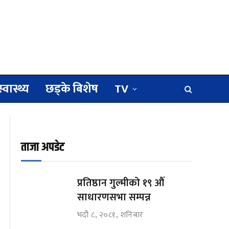
स्वास्थ्य
छड्के बिशेष
TV
ताजा अपडेट
प्रतिष्ठान गुल्मीको १९ औं
साधारणसभा सम्पन्न
भदौ ८, २०८१, शनिबार