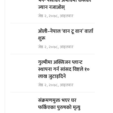
भने- पैसाको अभावमा कसैको
ज्यान नजाओस्
जेष्ठ २, २०७८, आइतवार
ओली–नेपाल ‘वान टू वान’ वार्ता
शुरू
जेष्ठ २, २०७८, आइतवार
गुल्मीमा अक्सिजन प्लान्ट
स्थापना गर्न सांसद विष्टले १०
लाख जुटाइदिने
जेष्ठ २, २०७८, आइतवार
संक्रमणमुक्त भएर घर
फर्किएका पुरुषको मृत्यु