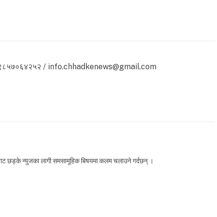
 ९८५७०६४२५२ / info.chhadkenews@gmail.com
लाबाट छड्के न्युजका लागी समसामूहिक बिषयमा कलम चलाउने गर्दछन् ।