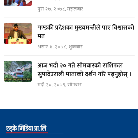
पुस २७, २०७८, मङ्लबार
गण्डकी प्रदेशका मुख्यमन्त्रीले पाए विश्वासको
मत
असार ४, २०७८, शुक्रबार
आज भदौ २० गते सोमबारको राशिफल
सुपादेउराली माताको दर्शन गरि पढ्नुहोस् ।
भदौ २०, २०७९, सोमवार
छ्ड्के मिडिया प्रा.लि