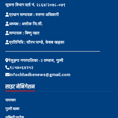
सूचना विभाग दर्ता नं. २८६४/२०७८-०७९
प्रधान सम्पादक : वसन्त अधिकारी
अध्यक्ष : असोक जि.सी.
सम्पादक : बिष्णु महत
प्रतिनिधि : सौरभ पाण्डे, केशब खड्का
रेसुङ्गा नगरपालिका -२ तम्घास, गुल्मी
९८५७०६४२५२
infochhadkenews@gmail.com
साइट नेभिगेशन
समाचार
गुल्मी खबर
लुम्बिनी प्रदेश