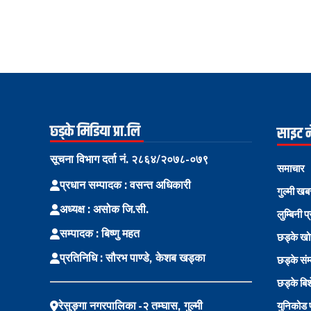
छ्ड्के मिडिया प्रा.लि
साइट 
सूचना विभाग दर्ता नं. २८६४/२०७८-०७९
समाचार
प्रधान सम्पादक : वसन्त अधिकारी
गुल्मी खब
अध्यक्ष : असोक जि.सी.
लुम्बिनी प
सम्पादक : बिष्णु महत
छड्के ख
प्रतिनिधि : सौरभ पाण्डे, केशब खड्का
छड्के संम
छड्के बि
रेसुङ्गा नगरपालिका -२ तम्घास, गुल्मी
युनिकोड प