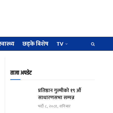
स्वास्थ्य
छड्के बिशेष
TV
ताजा अपडेट
प्रतिष्ठान गुल्मीको १९ औं
साधारणसभा सम्पन्न
भदौ ८, २०८१, शनिबार