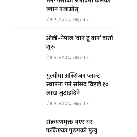
भने- पैसाको अभावमा कसैको
ज्यान नजाओस्
जेष्ठ २, २०७८, आइतवार
ओली–नेपाल ‘वान टू वान’ वार्ता
शुरू
जेष्ठ २, २०७८, आइतवार
गुल्मीमा अक्सिजन प्लान्ट
स्थापना गर्न सांसद विष्टले १०
लाख जुटाइदिने
जेष्ठ २, २०७८, आइतवार
संक्रमणमुक्त भएर घर
फर्किएका पुरुषको मृत्यु