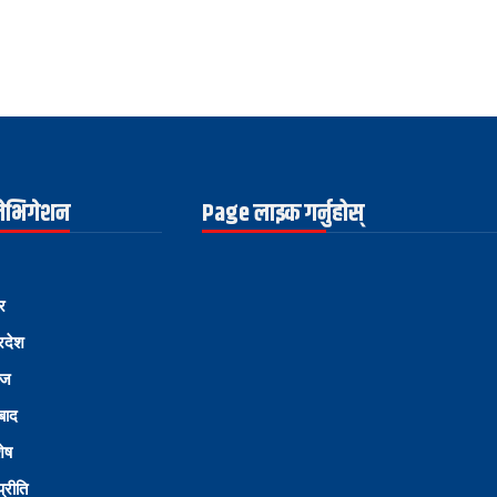
नेभिगेशन
Page लाइक गर्नुहोस्
र
्रदेश
ोज
्बाद
शेष
्रीति