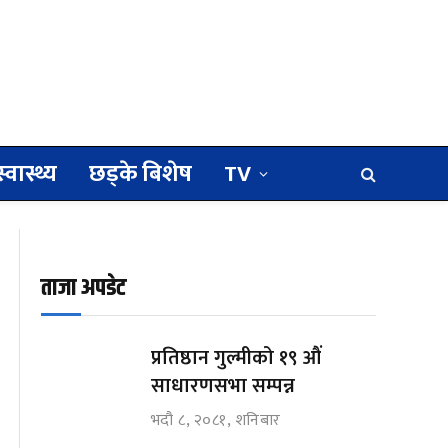
स्वास्थ्य
छड्के बिशेष
TV
ताजा अपडेट
प्रतिष्ठान गुल्मीको १९ औं
साधारणसभा सम्पन्न
भदौ ८, २०८१, शनिबार