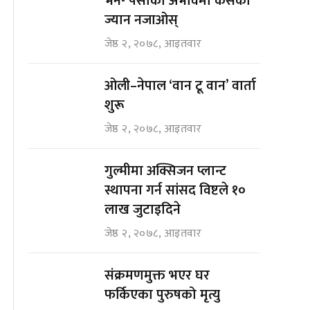
भने- पैसाको अभावमा कसैको
ज्यान नजाओस्
जेष्ठ २, २०७८, आइतवार
ओली–नेपाल ‘वान टू वान’ वार्ता
शुरू
जेष्ठ २, २०७८, आइतवार
गुल्मीमा अक्सिजन प्लान्ट
स्थापना गर्न सांसद विष्टले १०
लाख जुटाइदिने
जेष्ठ २, २०७८, आइतवार
संक्रमणमुक्त भएर घर
फर्किएका पुरुषको मृत्यु