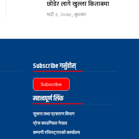
छोडेर लागे खुल्ला किताबमा
भदौ २, २०७८, बुधबार
Subscribe गर्नुहोस्
Subscribe
महत्त्वपूर्ण लिंक
सुचना तथा प्रशारण विभाग
प्रेस काउन्सिल नेपाल
कम्पनी रजिस्ट्रारको कार्यालय