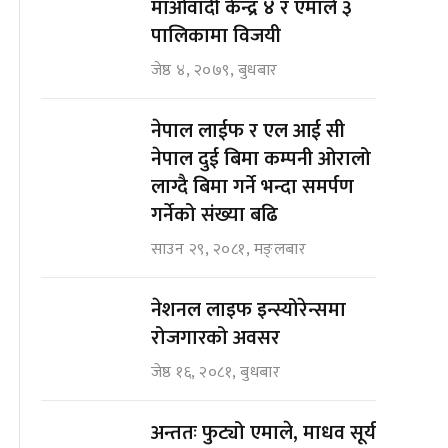
माओवादी केन्द्र ४ र एमाले ३
पालिकामा विजयी
जेष्ठ ४, २०७९, बुधबार
नेपाल लाईफ र एल आई सी
नेपाल दुई बिमा कम्पनी ओरालो
लाग्दै बिमा गर्ने भन्दा समर्पण
गर्नेको संख्या बढि
साउन २९, २०८१, मङ्लबार
नेशनल लाइफ इन्स्योरेन्समा
रोजगारको अवसर
जेष्ठ १६, २०८१, बुधबार
अन्ततः फुट्यो एमाले, माधव सूर्य