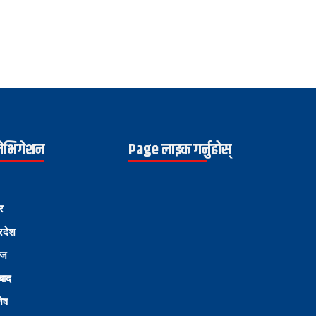
नेभिगेशन
Page लाइक गर्नुहोस्
र
्रदेश
ोज
्बाद
शेष