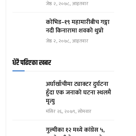
जेष्ठ २, २०७८, आइतवार
कोभिड–१९ महामारीबीच गङ्गा
नदी किनारामा शवको थुप्रो
जेष्ठ २, २०७८, आइतवार
धेरै पढिएका खबर
अर्घाखाँचीमा ट्याक्टर दुर्घटना
हुँदा एक जनाको घटना स्थलमै
मृत्यु
मंसिर २६, २०७९, सोमवार
गुल्मीका १२ मध्ये कांग्रेस ५,