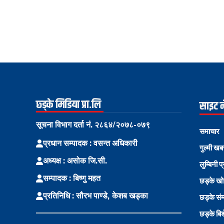
छ्ड्के मिडिया प्रा.लि
साइट 
सूचना विभाग दर्ता नं. २८६४/२०७८-०७९
समाचार
प्रधान सम्पादक : वसन्त अधिकारी
गुल्मी खब
अध्यक्ष : असोक जि.सी.
लुम्बिनी प
सम्पादक : बिष्णु महत
छड्के ख
प्रतिनिधि : सौरभ पाण्डे, केशब खड्का
छड्के संम
छड्के बि