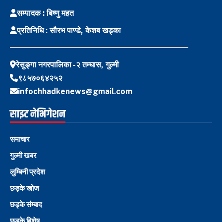
सम्पादक : बिष्णु महत
प्रतिनिधि : सौरभ पाण्डे, केशब खड्का
रेसुङ्गा नगरपालिका -२ तम्घास, गुल्मी
९८५७०६४२५२
infochhadkenews@gmail.com
साइट नेभिगेशन
समाचार
गुल्मी खबर
लुम्बिनी प्रदेश
छड्के खोज
छड्के संम्बाद
छड्के बिशेष