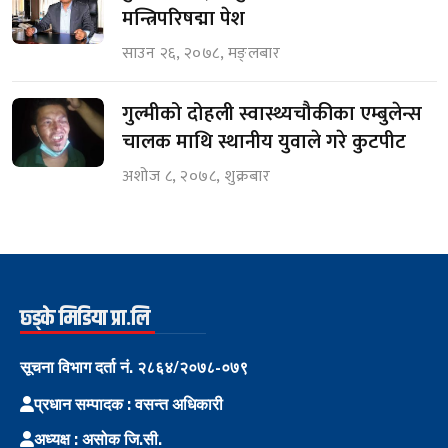
मन्त्रिपरिषद्मा पेश
साउन २६, २०७८, मङ्लबार
गुल्मीको दोहली स्वास्थ्यचौकीका एम्बुलेन्स
चालक माथि स्थानीय युवाले गरे कुटपीट
अशोज ८, २०७८, शुक्रबार
छ्ड्के मिडिया प्रा.लि
सूचना विभाग दर्ता नं. २८६४/२०७८-०७९
प्रधान सम्पादक : वसन्त अधिकारी
अध्यक्ष : असोक जि.सी.