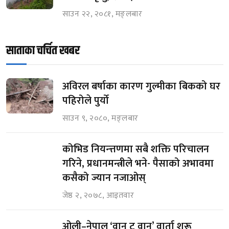
साउन २२, २०८१, मङ्लबार
साताका चर्चित खबर
अविरल बर्षाका कारण गुल्मीका बिकको घर
पहिरोले पुर्यो
साउन ९, २०८०, मङ्लबार
कोभिड नियन्त्तणमा सबै शक्ति परिचालन
गरिने, प्रधानमन्त्रीले भने- पैसाको अभावमा
कसैको ज्यान नजाओस्
जेष्ठ २, २०७८, आइतवार
ओली–नेपाल ‘वान टू वान’ वार्ता शुरू