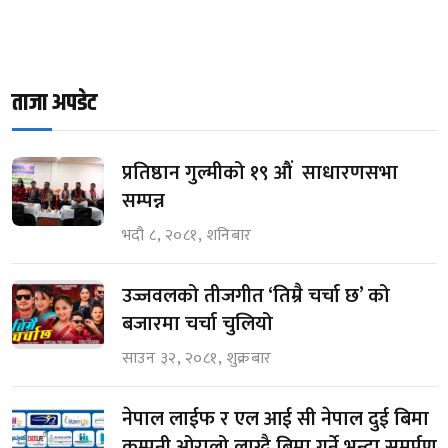
ताजा अपडेट
प्रतिष्ठान गुल्मीको १९ औं साधारणसभा
सम्पन्न
भदौ ८, २०८१, शनिबार
उज्जवलको तीजगीत ‘तिम्रै चर्चा छ’ को
बजारमा चर्चा चुलियो
साउन ३२, २०८१, शुक्रबार
नेपाल लाईफ र एल आई सी नेपाल दुई बिमा
कम्पनी ओरालो लाग्दै बिमा गर्ने भन्दा समर्पण