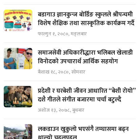
बडागाउ ज्ञानकुन्ज बोर्डिङ स्कुलले श्रीपन्चमी
विशेष शैक्षिक तथा सास्कृतिक कार्यक्रम गर्दै
फाल्गुन १, २०८०, मङ्लबार
समाजसेवी अधिकारीद्धारा भलिबल खेलाडी
विनोदको उपचारार्थ आर्थिक सहयोग
बैशाख १८, २०८०, सोमवार
प्रदेशी र घरबेशी जीवन आधारित “बेशी रोयो”
दशै गीतले संगीत बजारमा चर्चा बटुल्दै
अशोज १३, २०७८, बुधबार
लकडाउन खुकुलो भएसंगै तम्घासमा बढ्न
थाल्यो चहलपहल