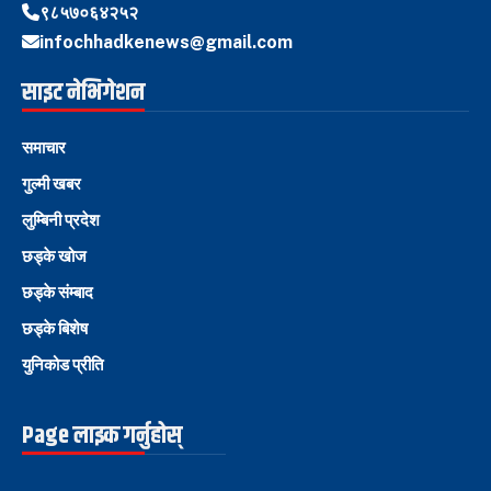
९८५७०६४२५२
infochhadkenews@gmail.com
साइट नेभिगेशन
समाचार
गुल्मी खबर
लुम्बिनी प्रदेश
छड्के खोज
छड्के संम्बाद
छड्के बिशेष
युनिकोड प्रीति
Page लाइक गर्नुहोस्