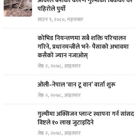
अविरल बर्षाका कारण गुल्मीका बिकको घर
पहिरोले पुर्यो
साउन ९, २०८०, मङ्लबार
कोभिड नियन्त्तणमा सबै शक्ति परिचालन
गरिने, प्रधानमन्त्रीले भने- पैसाको अभावमा
कसैको ज्यान नजाओस्
जेष्ठ २, २०७८, आइतवार
ओली–नेपाल ‘वान टू वान’ वार्ता शुरू
जेष्ठ २, २०७८, आइतवार
गुल्मीमा अक्सिजन प्लान्ट स्थापना गर्न सांसद
विष्टले १० लाख जुटाइदिने
जेष्ठ २, २०७८, आइतवार