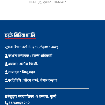
साउन ३१, २०७८, आइतवार
छ्ड्के मिडिया प्रा.लि
सूचना विभाग दर्ता नं. २८६४/२०७८-०७९
प्रधान सम्पादक : वसन्त अधिकारी
अध्यक्ष : असोक जि.सी.
सम्पादक : बिष्णु महत
प्रतिनिधि : सौरभ पाण्डे, केशब खड्का
रेसुङ्गा नगरपालिका -२ तम्घास, गुल्मी
९८५७०६४२५२