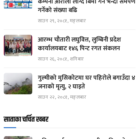
कम्पनी ओरालो लाग्दै बिमा गर्ने भन्दा समर्पण
गर्नेको संख्या बढि
साउन २९, २०८१, मङ्लबार
आरम्भ चौतारी लघुवित्त, लुम्बिनी प्रदेश
कार्यालयबाट १४६ पिन्ट रगत संकलन
साउन २६, २०८१, शनिबार
गुल्मीको मुसिकोटमा घर पहिरोले बगाउँदा ४
जनाको मृत्यु, २ घाइते
साउन २२, २०८१, मङ्लबार
साताका चर्चित खबर