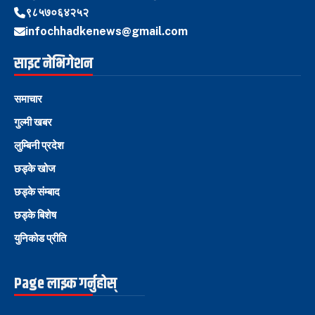
९८५७०६४२५२
infochhadkenews@gmail.com
साइट नेभिगेशन
समाचार
गुल्मी खबर
लुम्बिनी प्रदेश
छड्के खोज
छड्के संम्बाद
छड्के बिशेष
युनिकोड प्रीति
Page लाइक गर्नुहोस्