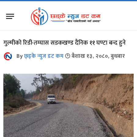
गुल्मीको रिडी-तम्घास सडकखण्ड दैनिक ११ घण्टा बन्द हुने
By
छ्ड्के न्युज डट कम
बैशाख १३, २०८०, बुधबार