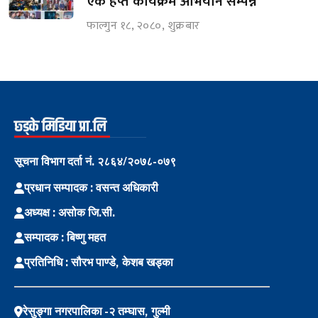
एक हप्ते कार्यक्रम अभियान सम्पन्न
फाल्गुन १८, २०८०, शुक्रबार
छ्ड्के मिडिया प्रा.लि
सूचना विभाग दर्ता नं. २८६४/२०७८-०७९
प्रधान सम्पादक : वसन्त अधिकारी
अध्यक्ष : असोक जि.सी.
सम्पादक : बिष्णु महत
प्रतिनिधि : सौरभ पाण्डे, केशब खड्का
रेसुङ्गा नगरपालिका -२ तम्घास, गुल्मी