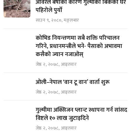
अविरल बर्षाका कारण गुल्मीका बिकको घर
पहिरोले पुर्यो
साउन ९, २०८०, मङ्लबार
कोभिड नियन्त्तणमा सबै शक्ति परिचालन
गरिने, प्रधानमन्त्रीले भने- पैसाको अभावमा
कसैको ज्यान नजाओस्
जेष्ठ २, २०७८, आइतवार
ओली–नेपाल ‘वान टू वान’ वार्ता शुरू
जेष्ठ २, २०७८, आइतवार
गुल्मीमा अक्सिजन प्लान्ट स्थापना गर्न सांसद
विष्टले १० लाख जुटाइदिने
जेष्ठ २, २०७८, आइतवार