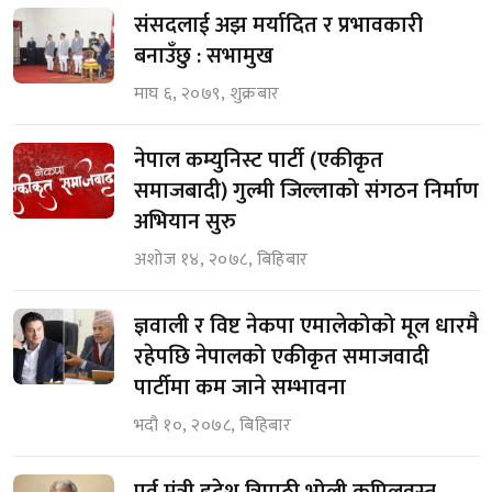
संसदलाई अझ मर्यादित र प्रभावकारी
बनाउँछु : सभामुख
माघ ६, २०७९, शुक्रबार
नेपाल कम्युनिस्ट पार्टी (एकीकृत
समाजबादी) गुल्मी जिल्लाको संगठन निर्माण
अभियान सुरु
अशोज १४, २०७८, बिहिबार
ज्ञवाली र विष्ट नेकपा एमालेकोको मूल धारमै
रहेपछि नेपालको एकीकृत समाजवादी
पार्टीमा कम जाने सम्भावना
भदौ १०, २०७८, बिहिबार
पूर्व मंत्री हृदेश त्रिपाठी भोली कपिलवस्तु