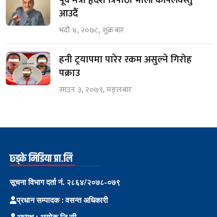
आउदैँ
भदौ ४, २०७८, शुक्रबार
हनी ट्रयापमा पारेर रकम असुल्ने गिरोह
पक्राउ
साउन ३, २०७९, मङ्लबार
छ्ड्के मिडिया प्रा.लि
सूचना विभाग दर्ता नं. २८६४/२०७८-०७९
प्रधान सम्पादक : वसन्त अधिकारी