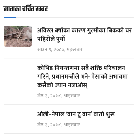
साताका चर्चित खबर
अविरल बर्षाका कारण गुल्मीका बिकको घर
पहिरोले पुर्यो
साउन ९, २०८०, मङ्लबार
कोभिड नियन्त्तणमा सबै शक्ति परिचालन
गरिने, प्रधानमन्त्रीले भने- पैसाको अभावमा
कसैको ज्यान नजाओस्
जेष्ठ २, २०७८, आइतवार
ओली–नेपाल ‘वान टू वान’ वार्ता शुरू
जेष्ठ २, २०७८, आइतवार