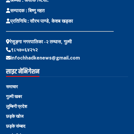
अध्यक्ष : असोक जि.सी.
सम्पादक : बिष्णु महत
प्रतिनिधि : सौरभ पाण्डे, केशब खड्का
रेसुङ्गा नगरपालिका -२ तम्घास, गुल्मी
९८५७०६४२५२
infochhadkenews@gmail.com
साइट नेभिगेशन
समाचार
गुल्मी खबर
लुम्बिनी प्रदेश
छड्के खोज
छड्के संम्बाद