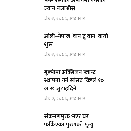
भने- पैसाको अभावमा कसैको
ज्यान नजाओस्
जेष्ठ २, २०७८, आइतवार
ओली–नेपाल ‘वान टू वान’ वार्ता
शुरू
जेष्ठ २, २०७८, आइतवार
गुल्मीमा अक्सिजन प्लान्ट
स्थापना गर्न सांसद विष्टले १०
लाख जुटाइदिने
जेष्ठ २, २०७८, आइतवार
संक्रमणमुक्त भएर घर
फर्किएका पुरुषको मृत्यु