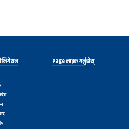
नेभिगेशन
Page लाइक गर्नुहोस्
र
्रदेश
ोज
्बाद
शेष