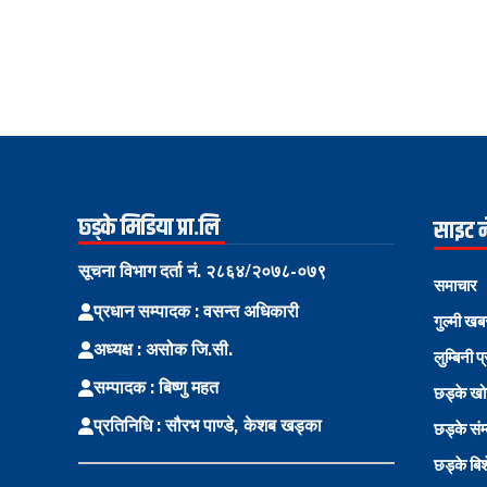
छ्ड्के मिडिया प्रा.लि
साइट 
सूचना विभाग दर्ता नं. २८६४/२०७८-०७९
समाचार
प्रधान सम्पादक : वसन्त अधिकारी
गुल्मी खब
अध्यक्ष : असोक जि.सी.
लुम्बिनी प
सम्पादक : बिष्णु महत
छड्के ख
प्रतिनिधि : सौरभ पाण्डे, केशब खड्का
छड्के संम
छड्के बि