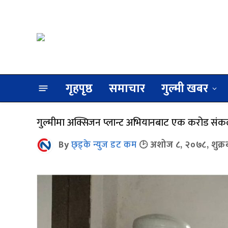
गृहपृष्ठ
समाचार
गुल्मी खबर
गुल्मीमा अक्सिजन प्लान्ट अभियानबाट एक करोड सं
By
छ्ड्के न्युज डट कम
अशोज ८, २०७८, शुक्र