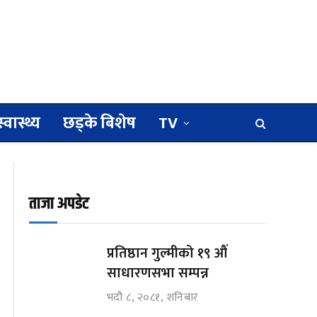
स्वास्थ्य
छड्के बिशेष
TV
ताजा अपडेट
प्रतिष्ठान गुल्मीको १९ औं
साधारणसभा सम्पन्न
भदौ ८, २०८१, शनिबार