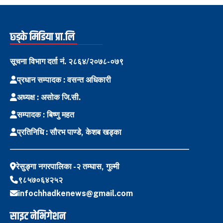
छ्ड्के मिडिया प्रा.लि
सूचना विभाग दर्ता नं. २८६४/२०७८-०७९
प्रधान सम्पादक : वसन्त अधिकारी
अध्यक्ष : असोक जि.सी.
सम्पादक : बिष्णु महत
प्रतिनिधि : सौरभ पाण्डे, केशब खड्का
रेसुङ्गा नगरपालिका -२ तम्घास, गुल्मी
९८५७०६४२५२
infochhadkenews@gmail.com
साइट नेभिगेशन