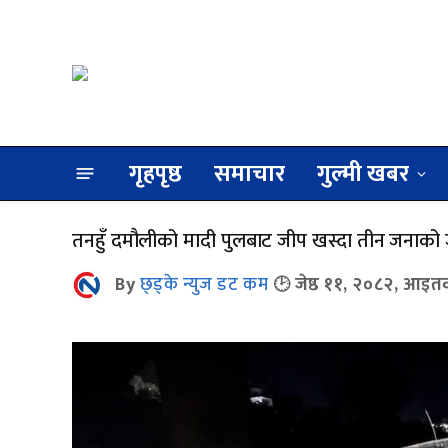
गृहपृष्ठ
समाचार
गुल्मी खबर
तनहुँ दमौलीको मादी पुलबाट जीप खस्दा तीन जनाको ज
By
छ्ड्के न्युज डट कम
जेष्ठ ११, २०८२, आइत