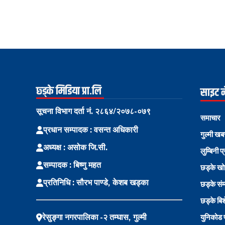
छ्ड्के मिडिया प्रा.लि
साइट 
सूचना विभाग दर्ता नं. २८६४/२०७८-०७९
समाचार
प्रधान सम्पादक : वसन्त अधिकारी
गुल्मी खब
अध्यक्ष : असोक जि.सी.
लुम्बिनी प
सम्पादक : बिष्णु महत
छड्के ख
प्रतिनिधि : सौरभ पाण्डे, केशब खड्का
छड्के संम
छड्के बि
रेसुङ्गा नगरपालिका -२ तम्घास, गुल्मी
युनिकोड प