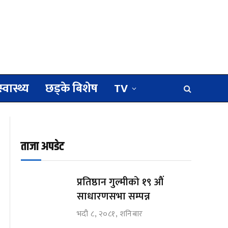
स्वास्थ्य
छड्के बिशेष
TV
ताजा अपडेट
प्रतिष्ठान गुल्मीको १९ औं
साधारणसभा सम्पन्न
भदौ ८, २०८१, शनिबार