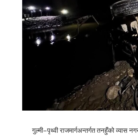
गुल्मी– पृथ्वी राजमार्गअन्तर्गत तनहुँको व्या