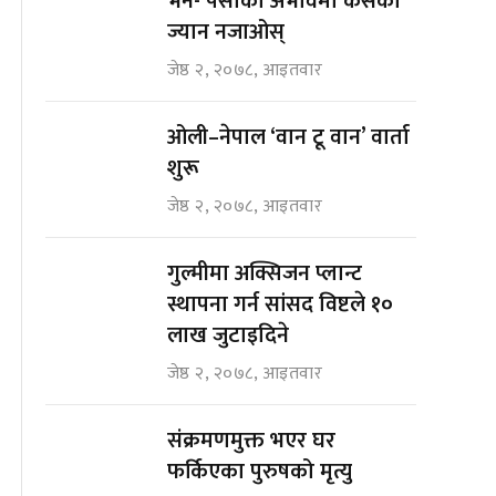
भने- पैसाको अभावमा कसैको
ज्यान नजाओस्
जेष्ठ २, २०७८, आइतवार
ओली–नेपाल ‘वान टू वान’ वार्ता
शुरू
जेष्ठ २, २०७८, आइतवार
गुल्मीमा अक्सिजन प्लान्ट
स्थापना गर्न सांसद विष्टले १०
लाख जुटाइदिने
जेष्ठ २, २०७८, आइतवार
संक्रमणमुक्त भएर घर
फर्किएका पुरुषको मृत्यु