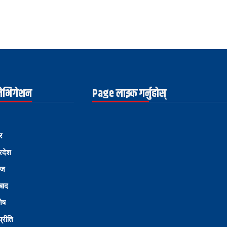
नेभिगेशन
Page लाइक गर्नुहोस्
र
्रदेश
ोज
्बाद
शेष
्रीति