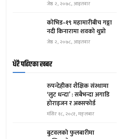
जेष्ठ २, २०७८, आइतवार
कोभिड–१९ महामारीबीच गङ्गा
नदी किनारामा शवको थुप्रो
जेष्ठ २, २०७८, आइतवार
धेरै पढिएका खबर
रुपन्देहीका शैक्षिक संस्थामा
‘लुट धन्दा’ : सबैभन्दा अगाडि
होराइजन र अक्सफोर्ड
मंसिर १८, २०८१, मङ्लबार
बुटवलको फुलबारीमा