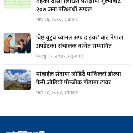
तहको दोस्रो लिखित परीक्षामा गुल्मीबाट
२०७ जना परिक्षार्थी सफल
माघ २६, २०८०, शुक्रबार
‘वेष्ट युटुब च्यानल अफ द इयर’ बाट नेपाल
अपडेटका संचालक बस्नेत सम्मानित
फाल्गुन ९, २०७९, मङ्लबार
मोबाईल सेवामा जोडिदै माथिल्लो डोल्पा
फेरी जोडियो पोम्जोक डाँडामा टावर
भदौ २८, २०७८, सोमवार