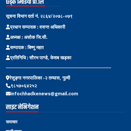
छ्ड्के मिडिया प्रा.लि
सूचना विभाग दर्ता नं. २८६४/२०७८-०७९
प्रधान सम्पादक : वसन्त अधिकारी
अध्यक्ष : असोक जि.सी.
सम्पादक : बिष्णु महत
प्रतिनिधि : सौरभ पाण्डे, केशब खड्का
रेसुङ्गा नगरपालिका -२ तम्घास, गुल्मी
९८५७०६४२५२
infochhadkenews@gmail.com
साइट नेभिगेशन
समाचार