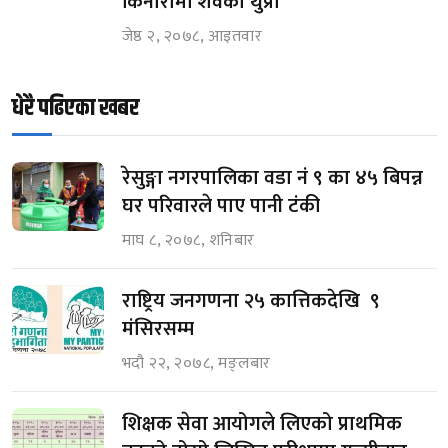
किनारामा शवको थुप्रो
जेष्ठ २, २०७८, आइतवार
धेरै पढिएका खबर
रेसुङ्गा नगरपालिका वडा नं ९ का ४५ बिपन्न
घर परिवारले पाए पानी टंकी
माघ ८, २०७८, शनिबार
राष्ट्रिय जनगणना २५ कात्तिकदेखि ९
मंसिरसम्म
भदौ २२, २०७८, मङ्लबार
शिक्षक सेवा आयोगले लिएको प्राथमिक