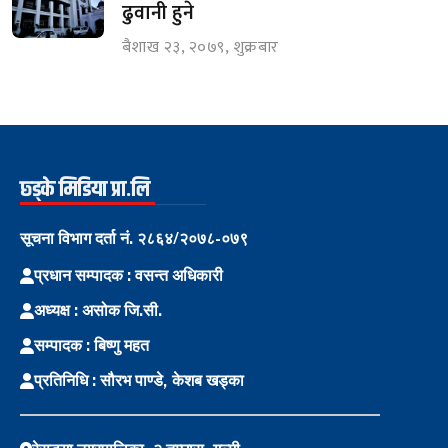
ढुवानी हुने
बैशाख २३, २०७९, शुक्रबार
छ्ड्के मिडिया प्रा.लि
सूचना विभाग दर्ता नं. २८६४/२०७८-०७९
प्रधान सम्पादक : वसन्त अधिकारी
अध्यक्ष : असोक जि.सी.
सम्पादक : बिष्णु महत
प्रतिनिधि : सौरभ पाण्डे, केशब खड्का