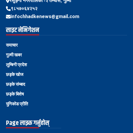
रेसुङ्गा नगरपालिका -२ तम्घास, गुल्मी
९८५७०६४२५२
infochhadkenews@gmail.com
साइट नेभिगेशन
समाचार
गुल्मी खबर
लुम्बिनी प्रदेश
छड्के खोज
छड्के संम्बाद
छड्के बिशेष
युनिकोड प्रीति
Page लाइक गर्नुहोस्