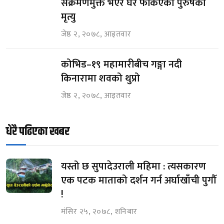
संक्रमणमुक्त भएर घर फर्किएका पुरुषको
मृत्यु
जेष्ठ २, २०७८, आइतवार
कोभिड–१९ महामारीबीच गङ्गा नदी
किनारामा शवको थुप्रो
जेष्ठ २, २०७८, आइतवार
धेरै पढिएका खबर
यस्तो छ सुपादेउराली महिमा : त्यसकारण
एक पटक माताको दर्शन गर्न अर्घाखाँची पुगौँ
!
मंसिर २५, २०७८, शनिबार