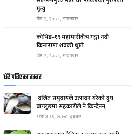
संक्रमणमुक्त भएर घर फर्किएका पुरुषको
मृत्यु
जेष्ठ २, २०७८, आइतवार
कोभिड–१९ महामारीबीच गङ्गा नदी
किनारामा शवको थुप्रो
जेष्ठ २, २०७८, आइतवार
धेरै पढिएका खबर
दलित समुदायले उत्पादन गरेको दुध
बाग्लुङमा सहकारीले नै किन्दैनन्
अशोज १३, २०७८, बुधबार