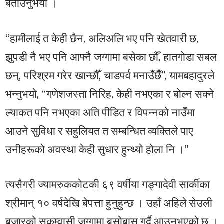
बताउनुभयो ।
“हामीलाई त केही छैन, अलिअलि भए पनि खेतवारी छ,
झुपडी नै भए पनि आफ्नै जग्गामा बसेका छौँ, हातगोडा सबल
छन्, परिश्रम गरेर खान्छौँ, चाडपर्व मनाउँछैँ”, यामबहादुरले
भन्नुभयो, “गणेशजस्ता निरिह, केही नभएका र बोल्न सक्ने
ल्याकत पनि नभएका अति पीडित र विपन्नको नाउँमा
आउने सुविधा र सहुलियत त सम्बन्धित व्यक्तिले पाए
उनीहरूको अवस्था केही सुधार हुन्थ्यो होला नि ।”
त्यसैगरी ज्यामरुककोटकी ६९ वर्षीया गङ्गादेवी सार्कीका
श्रीमान् १० वर्षदेखि बेपत्ता हुनुहुन्छ । उहाँ अहिले सेउली
बजारको सुकुम्वासी जग्गामा बसोबास गर्दै आउनुभएको छ ।