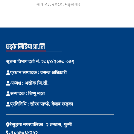
माघ २३, २०८०, मङ्लबार
छ्ड्के मिडिया प्रा.लि
सूचना विभाग दर्ता नं. २८६४/२०७८-०७९
प्रधान सम्पादक : वसन्त अधिकारी
अध्यक्ष : असोक जि.सी.
सम्पादक : बिष्णु महत
प्रतिनिधि : सौरभ पाण्डे, केशब खड्का
रेसुङ्गा नगरपालिका -२ तम्घास, गुल्मी
९८५७०६४२५२