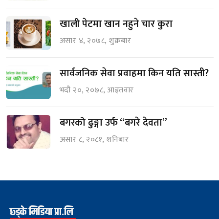
खाली पेटमा खान नहुने चार कुरा
असार ४, २०७८, शुक्रबार
सार्वजनिक सेवा प्रवाहमा किन यति सास्ती?
भदौ २०, २०७८, आइतवार
बगरको ढुङ्गा उर्फ “बगरे देवता”
असार ८, २०८१, शनिबार
छ्ड्के मिडिया प्रा.लि