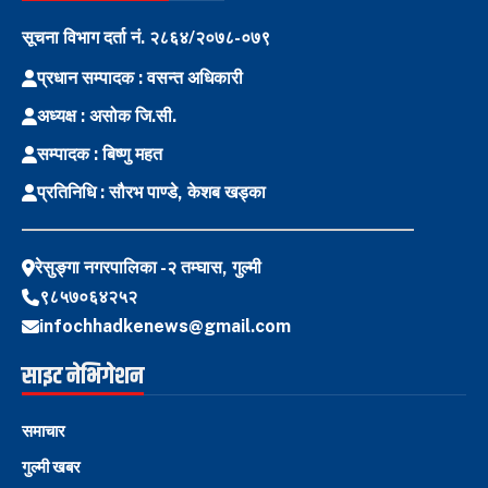
सूचना विभाग दर्ता नं. २८६४/२०७८-०७९
प्रधान सम्पादक : वसन्त अधिकारी
अध्यक्ष : असोक जि.सी.
सम्पादक : बिष्णु महत
प्रतिनिधि : सौरभ पाण्डे, केशब खड्का
रेसुङ्गा नगरपालिका -२ तम्घास, गुल्मी
९८५७०६४२५२
infochhadkenews@gmail.com
साइट नेभिगेशन
समाचार
गुल्मी खबर