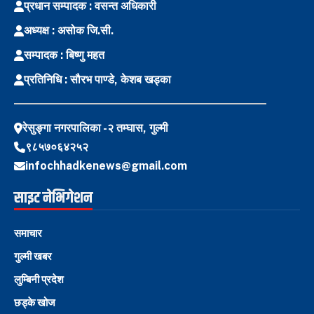
प्रधान सम्पादक : वसन्त अधिकारी
अध्यक्ष : असोक जि.सी.
सम्पादक : बिष्णु महत
प्रतिनिधि : सौरभ पाण्डे, केशब खड्का
रेसुङ्गा नगरपालिका -२ तम्घास, गुल्मी
९८५७०६४२५२
infochhadkenews@gmail.com
साइट नेभिगेशन
समाचार
गुल्मी खबर
लुम्बिनी प्रदेश
छड्के खोज