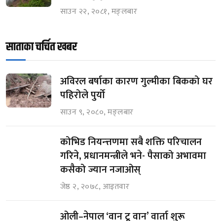
साउन २२, २०८१, मङ्लबार
साताका चर्चित खबर
अविरल बर्षाका कारण गुल्मीका बिकको घर
पहिरोले पुर्यो
साउन ९, २०८०, मङ्लबार
कोभिड नियन्त्तणमा सबै शक्ति परिचालन
गरिने, प्रधानमन्त्रीले भने- पैसाको अभावमा
कसैको ज्यान नजाओस्
जेष्ठ २, २०७८, आइतवार
ओली–नेपाल ‘वान टू वान’ वार्ता शुरू