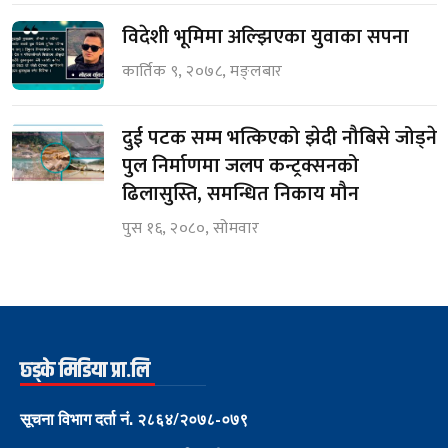
विदेशी भूमिमा अल्झिएका युवाका सपना
कार्तिक ९, २०७८, मङ्लबार
दुई पटक सम्म भत्किएको झेदी नौबिसे जोड्ने
पुल निर्माणमा जलप कन्ट्रक्सनको
ढिलासुस्ति, समन्धित निकाय मौन
पुस १६, २०८०, सोमवार
छ्ड्के मिडिया प्रा.लि
सूचना विभाग दर्ता नं. २८६४/२०७८-०७९