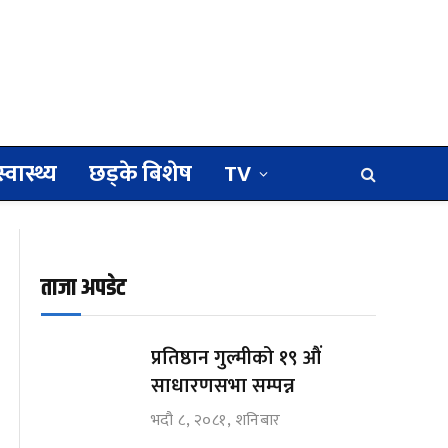
स्वास्थ्य
छड्के बिशेष
TV
ताजा अपडेट
प्रतिष्ठान गुल्मीको १९ औं
साधारणसभा सम्पन्न
भदौ ८, २०८१, शनिबार