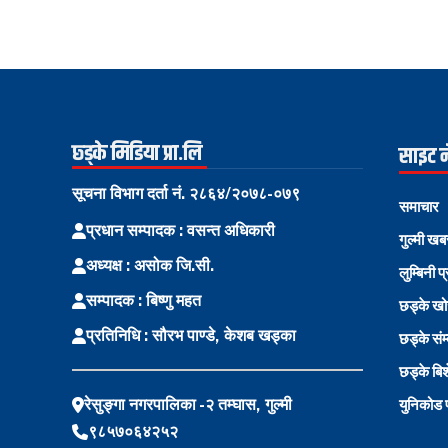
छ्ड्के मिडिया प्रा.लि
साइट 
सूचना विभाग दर्ता नं. २८६४/२०७८-०७९
समाचार
प्रधान सम्पादक : वसन्त अधिकारी
गुल्मी खब
अध्यक्ष : असोक जि.सी.
लुम्बिनी प
सम्पादक : बिष्णु महत
छड्के ख
प्रतिनिधि : सौरभ पाण्डे, केशब खड्का
छड्के संम
छड्के बि
रेसुङ्गा नगरपालिका -२ तम्घास, गुल्मी
युनिकोड प
९८५७०६४२५२