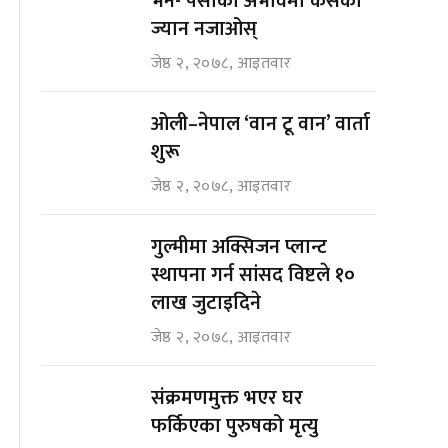
भने- पैसाको अभावमा कसैको
ज्यान नजाओस्
जेष्ठ २, २०७८, आइतवार
ओली–नेपाल ‘वान टू वान’ वार्ता
शुरू
जेष्ठ २, २०७८, आइतवार
गुल्मीमा अक्सिजन प्लान्ट
स्थापना गर्न सांसद विष्टले १०
लाख जुटाइदिने
जेष्ठ २, २०७८, आइतवार
संक्रमणमुक्त भएर घर
फर्किएका पुरुषको मृत्यु