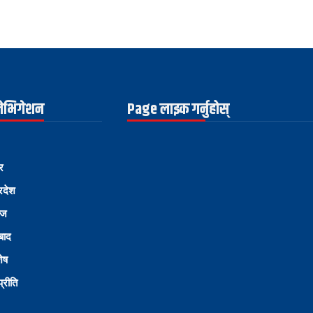
नेभिगेशन
Page लाइक गर्नुहोस्
र
्रदेश
ोज
्बाद
शेष
्रीति