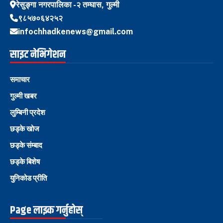
रेसुङ्गा नगरपालिका -२ तम्घास, गुल्मी
९८५७०६४२५२
infochhadkenews@gmail.com
साइट नेभिगेशन
समाचार
गुल्मी खबर
लुम्बिनी प्रदेश
छड्के खोज
छड्के संम्बाद
छड्के बिशेष
युनिकोड प्रीति
Page लाइक गर्नुहोस्