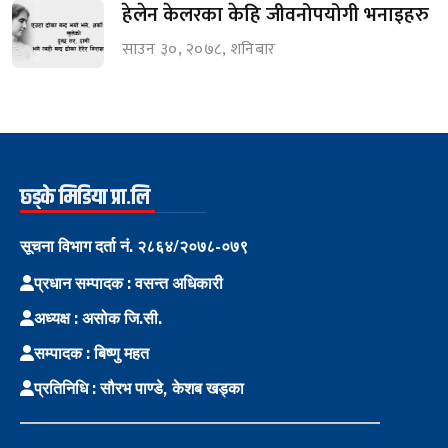
हेलेन केलरका केहि जीवनोपयोगी भनाइहरु
साउन ३०, २०७८, शनिबार
छ्ड्के मिडिया प्रा.लि
सूचना विभाग दर्ता नं. २८६४/२०७८-०७९
प्रधान सम्पादक : वसन्त अधिकारी
अध्यक्ष : असोक जि.सी.
सम्पादक : बिष्णु महत
प्रतिनिधि : सौरभ पाण्डे, केशब खड्का