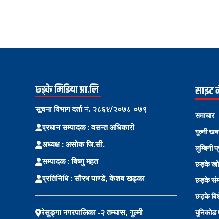
छ्ड्के मिडिया प्रा.लि
साइट 
सूचना विभाग दर्ता नं. २८६४/२०७८-०७९
समाचार
प्रधान सम्पादक : वसन्त अधिकारी
गुल्मी खब
अध्यक्ष : असोक जि.सी.
लुम्बिनी प
सम्पादक : बिष्णु महत
छड्के ख
प्रतिनिधि : सौरभ पाण्डे, केशब खड्का
छड्के संम
छड्के बि
रेसुङ्गा नगरपालिका -२ तम्घास, गुल्मी
युनिकोड प