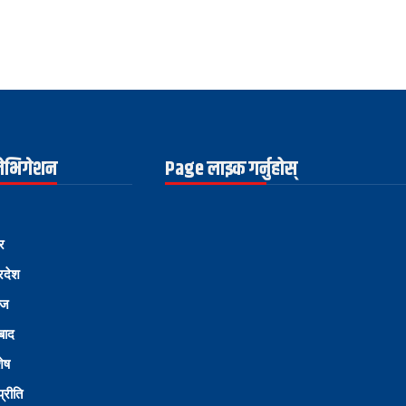
नेभिगेशन
Page लाइक गर्नुहोस्
र
्रदेश
ोज
्बाद
शेष
्रीति