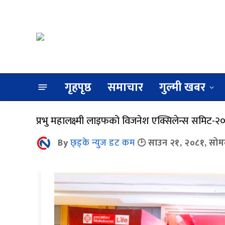
गृहपृष्ठ
समाचार
गुल्मी खबर
प्रभु महालक्ष्मी लाइफको विजनेश एक्सिलेन्स समिट-२०८
By
छ्ड्के न्युज डट कम
साउन २१, २०८१, सोम