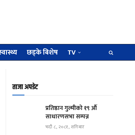
स्वास्थ्य
छड्के बिशेष
TV
ताजा अपडेट
प्रतिष्ठान गुल्मीको १९ औं
साधारणसभा सम्पन्न
भदौ ८, २०८१, शनिबार