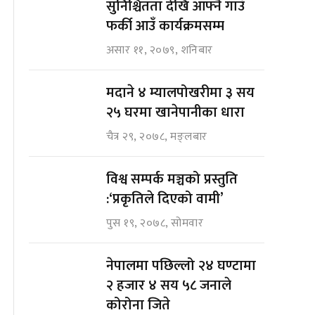
सुनिश्चितता देखि आफ्नै गाउँ
फर्की आउँ कार्यक्रमसम्म
असार ११, २०७९, शनिबार
मदाने ४ म्यालपोखरीमा ३ सय
२५ घरमा खानेपानीका धारा
चैत्र २९, २०७८, मङ्लबार
विश्व सम्पर्क मञ्चको प्रस्तुति
:‘प्रकृतिले दिएको वामी’
पुस १९, २०७८, सोमवार
नेपालमा पछिल्लो २४ घण्टामा
२ हजार ४ सय ५८ जनाले
कोरोना जिते