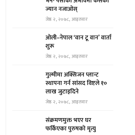
भने- पैसाको अभावमा कसैको
ज्यान नजाओस्
जेष्ठ २, २०७८, आइतवार
ओली–नेपाल ‘वान टू वान’ वार्ता
शुरू
जेष्ठ २, २०७८, आइतवार
गुल्मीमा अक्सिजन प्लान्ट
स्थापना गर्न सांसद विष्टले १०
लाख जुटाइदिने
जेष्ठ २, २०७८, आइतवार
संक्रमणमुक्त भएर घर
फर्किएका पुरुषको मृत्यु