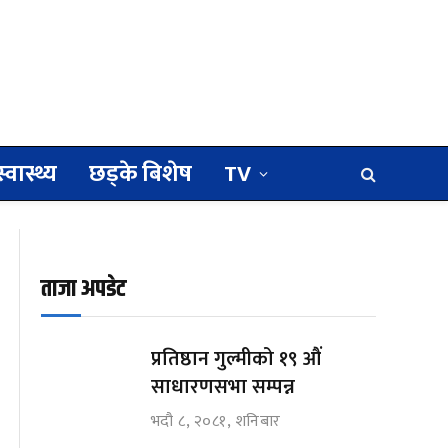
स्वास्थ्य
छड्के बिशेष
TV
ताजा अपडेट
प्रतिष्ठान गुल्मीको १९ औं
साधारणसभा सम्पन्न
भदौ ८, २०८१, शनिबार