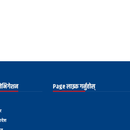
नेभिगेशन
Page लाइक गर्नुहोस्
र
्रदेश
ोज