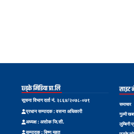
छ्ड्के मिडिया प्रा.लि
साइट 
सूचना विभाग दर्ता नं. २८६४/२०७८-०७९
समाचार
प्रधान सम्पादक : वसन्त अधिकारी
गुल्मी खब
अध्यक्ष : असोक जि.सी.
लुम्बिनी प
सम्पादक : बिष्णु महत
छड्के ख