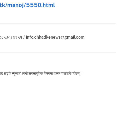
e.tk/manoj/5550.html
 ९८५७०६४२५२ / info.chhadkenews@gmail.com
लाबाट छड्के न्युजका लागी समसामूहिक बिषयमा कलम चलाउने गर्दछन् ।