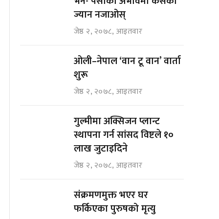
भने- पैसाको अभावमा कसैको
ज्यान नजाओस्
जेष्ठ २, २०७८, आइतवार
ओली–नेपाल ‘वान टू वान’ वार्ता
शुरू
जेष्ठ २, २०७८, आइतवार
गुल्मीमा अक्सिजन प्लान्ट
स्थापना गर्न सांसद विष्टले १०
लाख जुटाइदिने
जेष्ठ २, २०७८, आइतवार
संक्रमणमुक्त भएर घर
फर्किएका पुरुषको मृत्यु