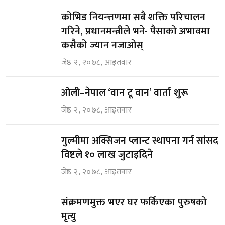
कोभिड नियन्त्तणमा सबै शक्ति परिचालन
गरिने, प्रधानमन्त्रीले भने- पैसाको अभावमा
कसैको ज्यान नजाओस्
जेष्ठ २, २०७८, आइतवार
ओली–नेपाल ‘वान टू वान’ वार्ता शुरू
जेष्ठ २, २०७८, आइतवार
गुल्मीमा अक्सिजन प्लान्ट स्थापना गर्न सांसद
विष्टले १० लाख जुटाइदिने
जेष्ठ २, २०७८, आइतवार
संक्रमणमुक्त भएर घर फर्किएका पुरुषको
मृत्यु