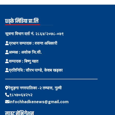
छ्ड्के मिडिया प्रा.लि
सूचना विभाग दर्ता नं. २८६४/२०७८-०७९
प्रधान सम्पादक : वसन्त अधिकारी
अध्यक्ष : असोक जि.सी.
सम्पादक : बिष्णु महत
प्रतिनिधि : सौरभ पाण्डे, केशब खड्का
रेसुङ्गा नगरपालिका -२ तम्घास, गुल्मी
९८५७०६४२५२
infochhadkenews@gmail.com
साइट नेभिगेशन