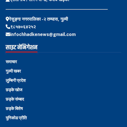
रेसुङ्गा नगरपालिका -२ तम्घास, गुल्मी
९८५७०६४२५२
infochhadkenews@gmail.com
साइट नेभिगेशन
समाचार
गुल्मी खबर
लुम्बिनी प्रदेश
छड्के खोज
छड्के संम्बाद
छड्के बिशेष
युनिकोड प्रीति