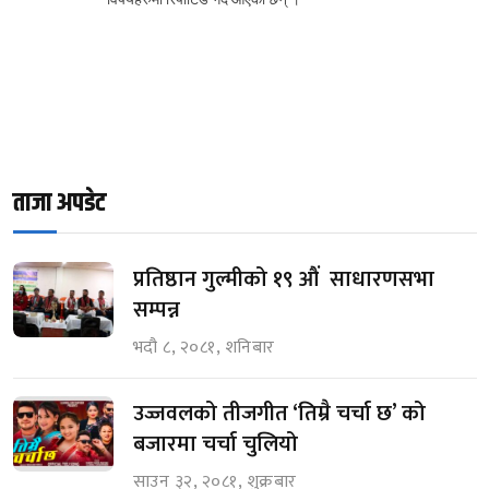
ताजा अपडेट
प्रतिष्ठान गुल्मीको १९ औं साधारणसभा
सम्पन्न
भदौ ८, २०८१, शनिबार
उज्जवलको तीजगीत ‘तिम्रै चर्चा छ’ को
बजारमा चर्चा चुलियो
साउन ३२, २०८१, शुक्रबार