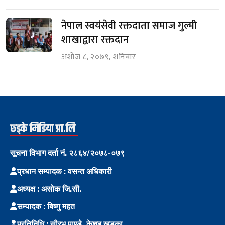
नेपाल स्वयंसेवी रक्तदाता समाज गुल्मी
शाखाद्वारा रक्तदान
अशोज ८, २०७९, शनिबार
छ्ड्के मिडिया प्रा.लि
सूचना विभाग दर्ता नं. २८६४/२०७८-०७९
प्रधान सम्पादक : वसन्त अधिकारी
अध्यक्ष : असोक जि.सी.
सम्पादक : बिष्णु महत
प्रतिनिधि : सौरभ पाण्डे, केशब खड्का