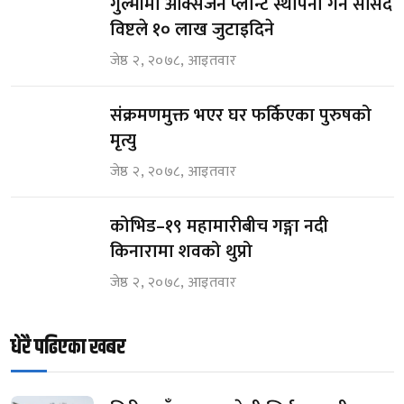
गुल्मीमा अक्सिजन प्लान्ट स्थापना गर्न सांसद
विष्टले १० लाख जुटाइदिने
जेष्ठ २, २०७८, आइतवार
संक्रमणमुक्त भएर घर फर्किएका पुरुषको
मृत्यु
जेष्ठ २, २०७८, आइतवार
कोभिड–१९ महामारीबीच गङ्गा नदी
किनारामा शवको थुप्रो
जेष्ठ २, २०७८, आइतवार
धेरै पढिएका खबर