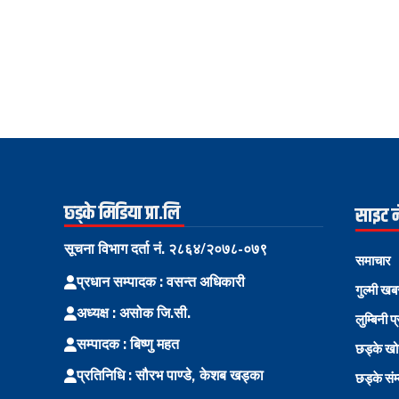
छ्ड्के मिडिया प्रा.लि
साइट 
सूचना विभाग दर्ता नं. २८६४/२०७८-०७९
समाचार
प्रधान सम्पादक : वसन्त अधिकारी
गुल्मी खब
अध्यक्ष : असोक जि.सी.
लुम्बिनी प
सम्पादक : बिष्णु महत
छड्के ख
प्रतिनिधि : सौरभ पाण्डे, केशब खड्का
छड्के संम