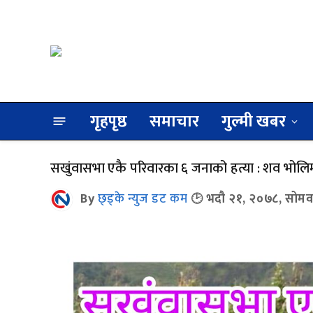
गृहपृष्ठ
समाचार
गुल्मी खबर
सखुंवासभा एकै परिवारका ६ जनाको हत्या : शव भोलिमा
By
छ्ड्के न्युज डट कम
भदौ २१, २०७८, सोमव