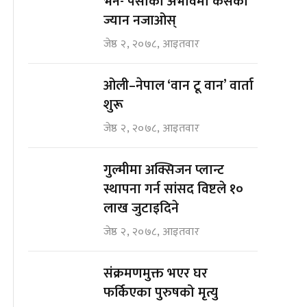
भने- पैसाको अभावमा कसैको
ज्यान नजाओस्
जेष्ठ २, २०७८, आइतवार
ओली–नेपाल ‘वान टू वान’ वार्ता
शुरू
जेष्ठ २, २०७८, आइतवार
गुल्मीमा अक्सिजन प्लान्ट
स्थापना गर्न सांसद विष्टले १०
लाख जुटाइदिने
जेष्ठ २, २०७८, आइतवार
संक्रमणमुक्त भएर घर
फर्किएका पुरुषको मृत्यु