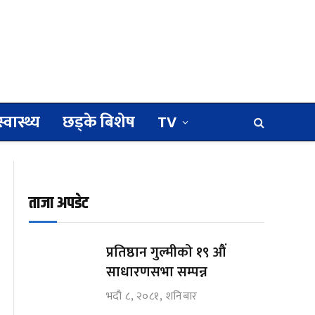
स्वास्थ्य
छड्के बिशेष
TV
ताजा अपडेट
प्रतिष्ठान गुल्मीको १९ औं
साधारणसभा सम्पन्न
भदौ ८, २०८१, शनिबार