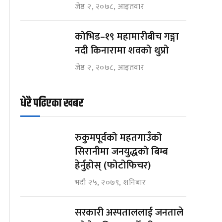
जेष्ठ २, २०७८, आइतवार
कोभिड–१९ महामारीबीच गङ्गा
नदी किनारामा शवको थुप्रो
जेष्ठ २, २०७८, आइतवार
धेरै पढिएका खबर
रुकुमपूर्वको महतगाउँको
सिरानीमा जनयुद्धको बिम्ब
हेर्नुहोस् (फोटोफिचर)
भदौ २५, २०७९, शनिबार
सरकारी अस्पताललाई जनताले