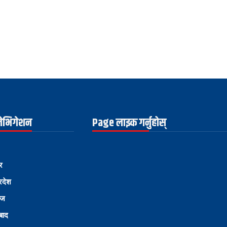
नेभिगेशन
Page लाइक गर्नुहोस्
र
्रदेश
ोज
्बाद