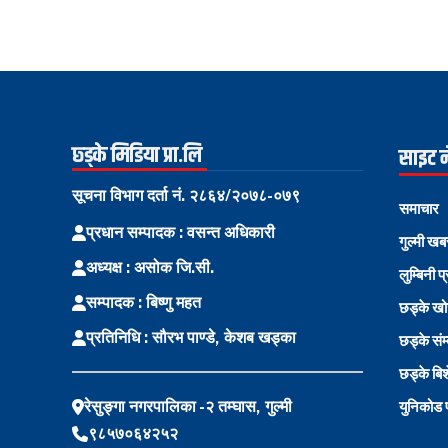
छ्ड्के मिडिया प्रा.लि
साइट 
सूचना विभाग दर्ता नं. २८६४/२०७८-०७९
समाचार
प्रधान सम्पादक : वसन्त अधिकारी
गुल्मी खब
अध्यक्ष : असोक जि.सी.
लुम्बिनी प
सम्पादक : बिष्णु महत
छड्के ख
प्रतिनिधि : सौरभ पाण्डे, केशब खड्का
छड्के संम
छड्के बि
रेसुङ्गा नगरपालिका -२ तम्घास, गुल्मी
युनिकोड प
९८५७०६४२५२