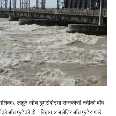
लिका८ लाहुरे खोच डुम्रीबोटमा सप्तकोसी नदीको बाँध
को बाँध फुटेको हो ।बिहान ४ बजेतिर बाँध फुटेर गाउँ