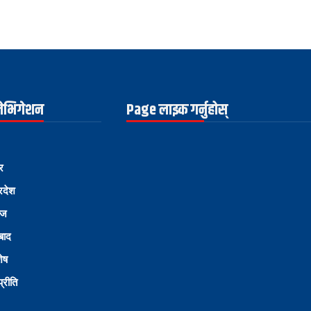
नेभिगेशन
Page लाइक गर्नुहोस्
र
्रदेश
ोज
्बाद
शेष
्रीति