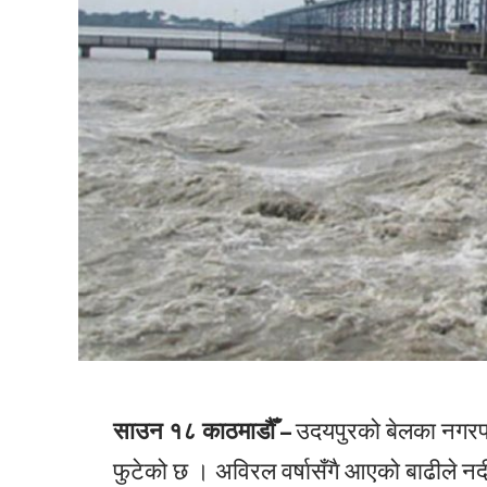
साउन १८ काठमाडौँ –
उदयपुरको बेलका नगरपा
फुटेको छ । अविरल वर्षासँगै आएको बाढीले नदी