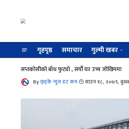
गृहपृष्ठ
समाचार
गुल्मी खबर
सप्तकोसीको बाँध फुट्यो , सयौँ घर उच्च जोखिममा
By
छ्ड्के न्युज डट कम
साउन १८, २०७९, बुध