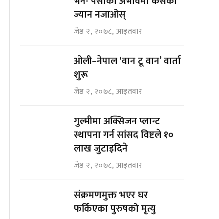
भने- पैसाको अभावमा कसैको
ज्यान नजाओस्
जेष्ठ २, २०७८, आइतवार
ओली–नेपाल ‘वान टू वान’ वार्ता
शुरू
जेष्ठ २, २०७८, आइतवार
गुल्मीमा अक्सिजन प्लान्ट
स्थापना गर्न सांसद विष्टले १०
लाख जुटाइदिने
जेष्ठ २, २०७८, आइतवार
संक्रमणमुक्त भएर घर
फर्किएका पुरुषको मृत्यु