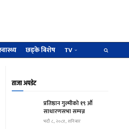
स्वास्थ्य
छड्के बिशेष
TV
ताजा अपडेट
प्रतिष्ठान गुल्मीको १९ औं
साधारणसभा सम्पन्न
भदौ ८, २०८१, शनिबार