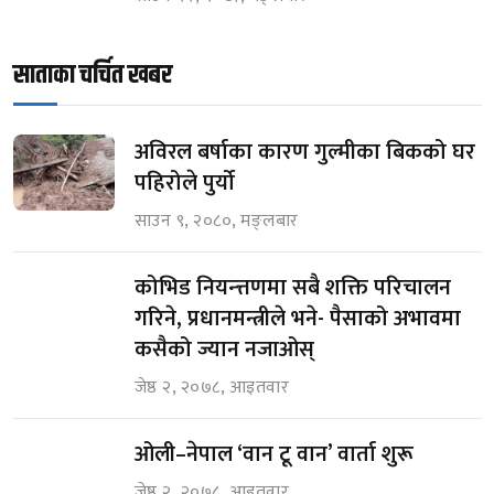
साताका चर्चित खबर
अविरल बर्षाका कारण गुल्मीका बिकको घर
पहिरोले पुर्यो
साउन ९, २०८०, मङ्लबार
कोभिड नियन्त्तणमा सबै शक्ति परिचालन
गरिने, प्रधानमन्त्रीले भने- पैसाको अभावमा
कसैको ज्यान नजाओस्
जेष्ठ २, २०७८, आइतवार
ओली–नेपाल ‘वान टू वान’ वार्ता शुरू
जेष्ठ २, २०७८, आइतवार