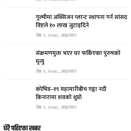
गुल्मीमा अक्सिजन प्लान्ट स्थापना गर्न सांसद
विष्टले १० लाख जुटाइदिने
जेष्ठ २, २०७८, आइतवार
संक्रमणमुक्त भएर घर फर्किएका पुरुषको
मृत्यु
जेष्ठ २, २०७८, आइतवार
कोभिड–१९ महामारीबीच गङ्गा नदी
किनारामा शवको थुप्रो
जेष्ठ २, २०७८, आइतवार
धेरै पढिएका खबर