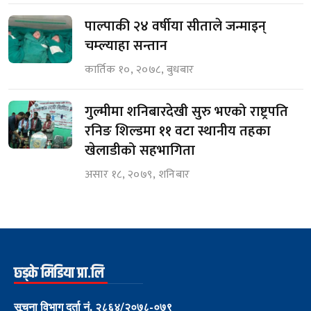
पाल्पाकी २४ वर्षीया सीताले जन्माइन्
चम्ल्याहा सन्तान
कार्तिक १०, २०७८, बुधबार
गुल्मीमा शनिबारदेखी सुरु भएको राष्ट्रपति
रनिङ शिल्डमा ११ वटा स्थानीय तहका
खेलाडीको सहभागिता
असार १८, २०७९, शनिबार
छ्ड्के मिडिया प्रा.लि
सूचना विभाग दर्ता नं. २८६४/२०७८-०७९