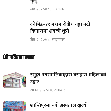
मृत्यु
जेष्ठ २, २०७८, आइतवार
कोभिड–१९ महामारीबीच गङ्गा नदी
किनारामा शवको थुप्रो
जेष्ठ २, २०७८, आइतवार
धेरै पढिएका खबर
रेसुङ्गा नगरपालिकाद्वारा बेसहारा महिलाको
उद्वार
साउन १, २०८०, सोमवार
शान्तिपुरमा नयाँ अस्पताल खुल्यो