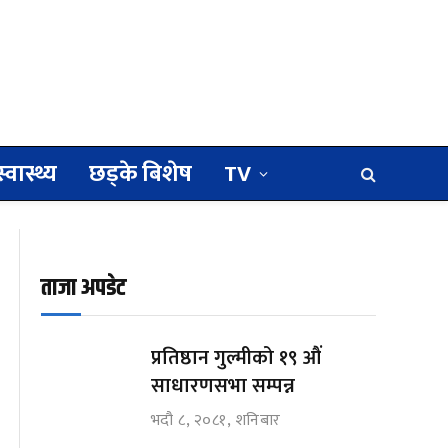
स्वास्थ्य
छड्के बिशेष
TV
ताजा अपडेट
प्रतिष्ठान गुल्मीको १९ औं
साधारणसभा सम्पन्न
भदौ ८, २०८१, शनिबार