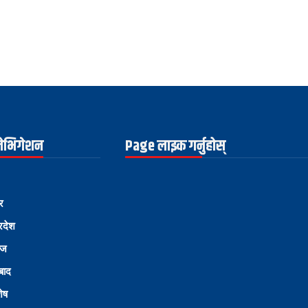
नेभिगेशन
Page लाइक गर्नुहोस्
र
्रदेश
ोज
्बाद
शेष