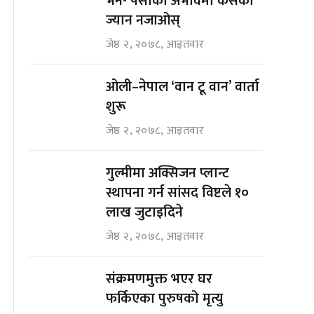
भने- पैसाको अभावमा कसैको
ज्यान नजाओस्
जेष्ठ २, २०७८, आइतवार
ओली–नेपाल ‘वान टू वान’ वार्ता
शुरू
जेष्ठ २, २०७८, आइतवार
गुल्मीमा अक्सिजन प्लान्ट
स्थापना गर्न सांसद विष्टले १०
लाख जुटाइदिने
जेष्ठ २, २०७८, आइतवार
संक्रमणमुक्त भएर घर
फर्किएका पुरुषको मृत्यु