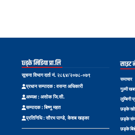
छ्ड्के मिडिया प्रा.लि
साइट 
सूचना विभाग दर्ता नं. २८६४/२०७८-०७९
समाचार
प्रधान सम्पादक : वसन्त अधिकारी
गुल्मी खब
अध्यक्ष : असोक जि.सी.
लुम्बिनी प
सम्पादक : बिष्णु महत
छड्के ख
प्रतिनिधि : सौरभ पाण्डे, केशब खड्का
छड्के संम
छड्के बि