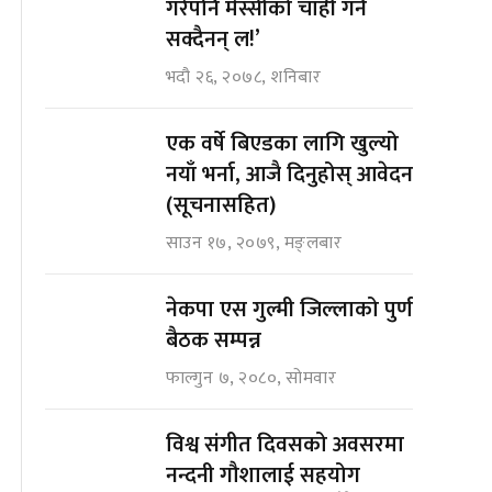
गरेपनि मेस्सीको चाही गर्न
सक्दैनन् ल!’
भदौ २६, २०७८, शनिबार
एक वर्षे बिएडका लागि खुल्यो
नयाँ भर्ना, आजै दिनुहोस् आवेदन
(सूचनासहित)
साउन १७, २०७९, मङ्लबार
नेकपा एस गुल्मी जिल्लाको पुर्ण
बैठक सम्पन्न
फाल्गुन ७, २०८०, सोमवार
विश्व संगीत दिवसको अवसरमा
नन्दनी गौशालाई सहयोग