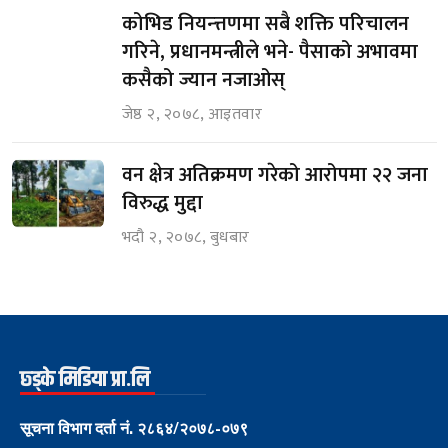
कोभिड नियन्त्तणमा सबै शक्ति परिचालन
गरिने, प्रधानमन्त्रीले भने- पैसाको अभावमा
कसैको ज्यान नजाओस्
जेष्ठ २, २०७८, आइतवार
वन क्षेत्र अतिक्रमण गरेको आरोपमा २२ जना
विरुद्ध मुद्दा
भदौ २, २०७८, बुधबार
छ्ड्के मिडिया प्रा.लि
सूचना विभाग दर्ता नं. २८६४/२०७८-०७९