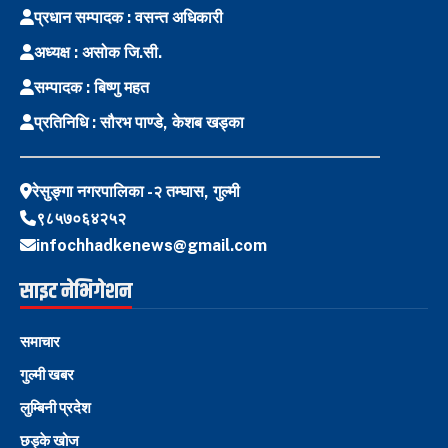
प्रधान सम्पादक : वसन्त अधिकारी
अध्यक्ष : असोक जि.सी.
सम्पादक : बिष्णु महत
प्रतिनिधि : सौरभ पाण्डे, केशब खड्का
रेसुङ्गा नगरपालिका -२ तम्घास, गुल्मी
९८५७०६४२५२
infochhadkenews@gmail.com
साइट नेभिगेशन
समाचार
गुल्मी खबर
लुम्बिनी प्रदेश
छड्के खोज