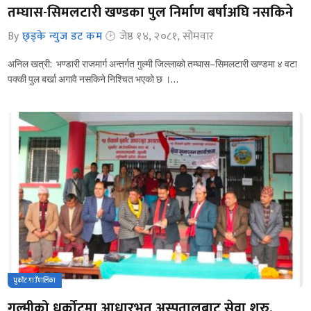
तम्घास-सिमलटारी खण्डका पुल निर्माण बर्षाअघि नसकिने
By
छ्ड्के न्युज डट कम
जेष्ठ १४, २०८१, सोमवार
अनिल खत्री: भण्डारी राजमार्ग अन्तर्गत गुल्मी जिल्लाको तम्घास–सिमलटारी खण्डमा ४ वटा
पक्की पुल बर्खा अगावै नसकिने निश्चित भएको छ ।…
धुर्कोट गाउँपालिका
गुल्मीको धुर्कोटमा आधारभुत अस्पतालबाट सेवा शुरु,