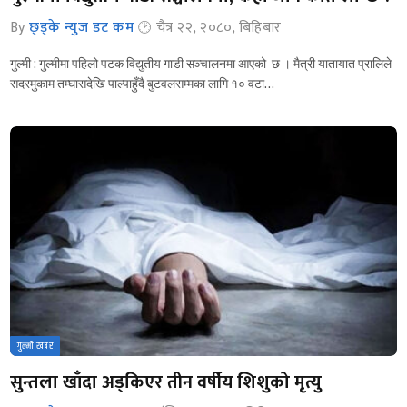
By
छ्ड्के न्युज डट कम
चैत्र २२, २०८०, बिहिबार
गुल्मी : गुल्मीमा पहिलो पटक विद्युतीय गाडी सञ्‍चालनमा आएको छ । मैत्री यातायात प्रालिले
सदरमुकाम तम्घासदेखि पाल्पाहुँदै बुटवलसम्मका लागि १० वटा…
गुल्मी खबर
सुन्तला खाँदा अड्किएर तीन वर्षीय शिशुको मृत्यु