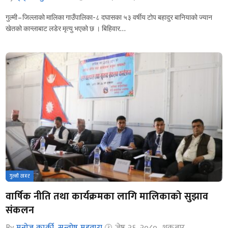
गुल्मी – जिल्लाको मालिका गाउँपालिका-८ दघासका ५३ वर्षीय टोप बहादुर बानियाको ज्यान
खेतको कान्लाबाट लडेर मृत्यु भएको छ । बिहिवार…
गुल्मी खबर
वार्षिक नीति तथा कार्यक्रमका लागि मालिकाको सुझाव
संकलन
By
मनोज कार्की
,
सन्तोष महतारा
जेष्ठ २६, २०८०, शुक्रबार