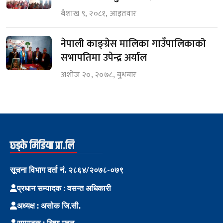
बैशाख ९, २०८१, आइतवार
नेपाली काङ्ग्रेस मालिका गाउँपालिकाको
सभापतिमा उपेन्द्र अर्याल
अशोज २०, २०७८, बुधबार
छ्ड्के मिडिया प्रा.लि
सूचना विभाग दर्ता नं. २८६४/२०७८-०७९
प्रधान सम्पादक : वसन्त अधिकारी
अध्यक्ष : असोक जि.सी.