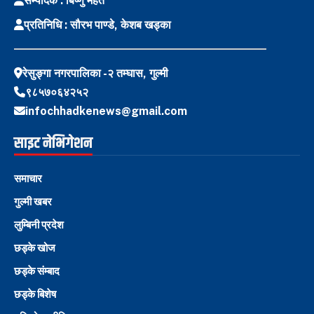
सम्पादक : बिष्णु महत
प्रतिनिधि : सौरभ पाण्डे, केशब खड्का
रेसुङ्गा नगरपालिका -२ तम्घास, गुल्मी
९८५७०६४२५२
infochhadkenews@gmail.com
साइट नेभिगेशन
समाचार
गुल्मी खबर
लुम्बिनी प्रदेश
छड्के खोज
छड्के संम्बाद
छड्के बिशेष