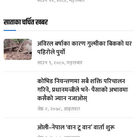
साउन २२, २०८१, मङ्लबार
साताका चर्चित खबर
अविरल बर्षाका कारण गुल्मीका बिकको घर
पहिरोले पुर्यो
साउन ९, २०८०, मङ्लबार
कोभिड नियन्त्तणमा सबै शक्ति परिचालन
गरिने, प्रधानमन्त्रीले भने- पैसाको अभावमा
कसैको ज्यान नजाओस्
जेष्ठ २, २०७८, आइतवार
ओली–नेपाल ‘वान टू वान’ वार्ता शुरू