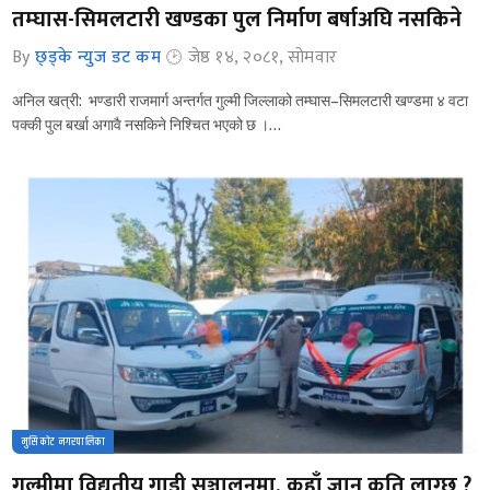
तम्घास-सिमलटारी खण्डका पुल निर्माण बर्षाअघि नसकिने
By
छ्ड्के न्युज डट कम
जेष्ठ १४, २०८१, सोमवार
अनिल खत्री: भण्डारी राजमार्ग अन्तर्गत गुल्मी जिल्लाको तम्घास–सिमलटारी खण्डमा ४ वटा
पक्की पुल बर्खा अगावै नसकिने निश्चित भएको छ ।…
मुसिकोट नगरपालिका
गुल्मीमा विद्युतीय गाडी सञ्चालनमा, कहाँ जान कति लाग्छ ?