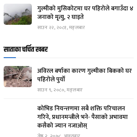
गुल्मीको मुसिकोटमा घर पहिरोले बगाउँदा ४
जनाको मृत्यु, २ घाइते
साउन २२, २०८१, मङ्लबार
साताका चर्चित खबर
अविरल बर्षाका कारण गुल्मीका बिकको घर
पहिरोले पुर्यो
साउन ९, २०८०, मङ्लबार
कोभिड नियन्त्तणमा सबै शक्ति परिचालन
गरिने, प्रधानमन्त्रीले भने- पैसाको अभावमा
कसैको ज्यान नजाओस्
जेष्ठ २, २०७८, आइतवार