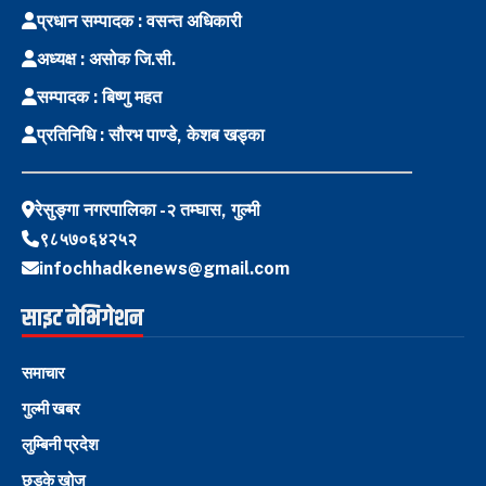
प्रधान सम्पादक : वसन्त अधिकारी
अध्यक्ष : असोक जि.सी.
सम्पादक : बिष्णु महत
प्रतिनिधि : सौरभ पाण्डे, केशब खड्का
रेसुङ्गा नगरपालिका -२ तम्घास, गुल्मी
९८५७०६४२५२
infochhadkenews@gmail.com
साइट नेभिगेशन
समाचार
गुल्मी खबर
लुम्बिनी प्रदेश
छड्के खोज