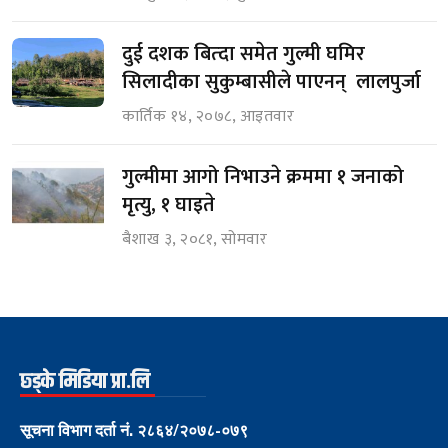
दुई दशक बित्दा समेत गुल्मी घमिर
सिलादीका सुकुम्बासीले पाएनन् लालपुर्जा
कार्तिक १४, २०७८, आइतवार
गुल्मीमा आगो निभाउने क्रममा १ जनाको
मृत्यु, १ घाइते
बैशाख ३, २०८१, सोमवार
छ्ड्के मिडिया प्रा.लि
सूचना विभाग दर्ता नं. २८६४/२०७८-०७९