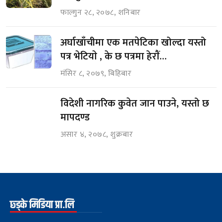
फाल्गुन २८, २०७८, शनिबार
अर्घाखाँचीमा एक मतपेटिका खोल्दा यस्तो
पत्र भेटियाे , के छ पत्रमा हेराैं…
मंसिर ८, २०७९, बिहिबार
विदेशी नागरिक कुवेत जान पाउने, यस्तो छ
मापदण्ड
असार ४, २०७८, शुक्रबार
छ्ड्के मिडिया प्रा.लि