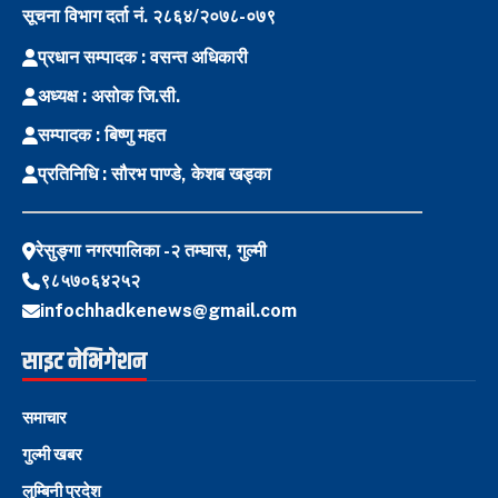
सूचना विभाग दर्ता नं. २८६४/२०७८-०७९
प्रधान सम्पादक : वसन्त अधिकारी
अध्यक्ष : असोक जि.सी.
सम्पादक : बिष्णु महत
प्रतिनिधि : सौरभ पाण्डे, केशब खड्का
रेसुङ्गा नगरपालिका -२ तम्घास, गुल्मी
९८५७०६४२५२
infochhadkenews@gmail.com
साइट नेभिगेशन
समाचार
गुल्मी खबर
लुम्बिनी प्रदेश