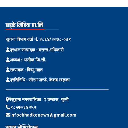
छ्ड्के मिडिया प्रा.लि
सूचना विभाग दर्ता नं. २८६४/२०७८-०७९
प्रधान सम्पादक : वसन्त अधिकारी
अध्यक्ष : असोक जि.सी.
सम्पादक : बिष्णु महत
प्रतिनिधि : सौरभ पाण्डे, केशब खड्का
रेसुङ्गा नगरपालिका -२ तम्घास, गुल्मी
९८५७०६४२५२
infochhadkenews@gmail.com