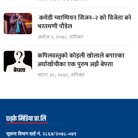
कमेडी च्याम्पियन सिजन–२ को विजेता बने
भरतमणी पौडेल
अशोज २, २०७८, शनिबार
कपिलवस्तुको कोइली खोलाले बगाएका
अर्घाखाँचीका एक पुरुष अझै बेपत्ता
साउन ३०, २०७८, शनिबार
छ्ड्के मिडिया प्रा.लि
सूचना विभाग दर्ता नं. २८६४/२०७८-०७९