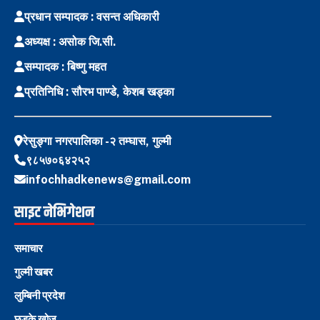
प्रधान सम्पादक : वसन्त अधिकारी
अध्यक्ष : असोक जि.सी.
सम्पादक : बिष्णु महत
प्रतिनिधि : सौरभ पाण्डे, केशब खड्का
रेसुङ्गा नगरपालिका -२ तम्घास, गुल्मी
९८५७०६४२५२
infochhadkenews@gmail.com
साइट नेभिगेशन
समाचार
गुल्मी खबर
लुम्बिनी प्रदेश
छड्के खोज