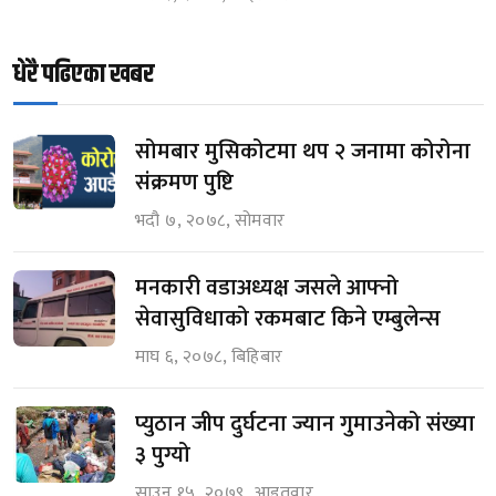
धेरै पढिएका खबर
सोमबार मुसिकोटमा थप २ जनामा कोरोना
संक्रमण पुष्टि
भदौ ७, २०७८, सोमवार
मनकारी वडाअध्यक्ष जसले आफ्नो
सेवासुविधाको रकमबाट किने एम्बुलेन्स
माघ ६, २०७८, बिहिबार
प्युठान जीप दुर्घटना ज्यान गुमाउनेको संख्या
३ पुग्यो
साउन १५, २०७९, आइतवार