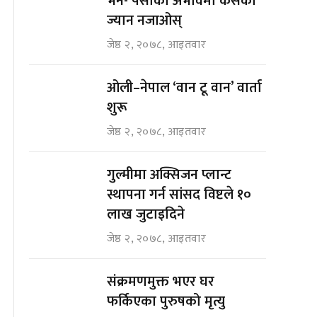
भने- पैसाको अभावमा कसैको
ज्यान नजाओस्
जेष्ठ २, २०७८, आइतवार
ओली–नेपाल ‘वान टू वान’ वार्ता
शुरू
जेष्ठ २, २०७८, आइतवार
गुल्मीमा अक्सिजन प्लान्ट
स्थापना गर्न सांसद विष्टले १०
लाख जुटाइदिने
जेष्ठ २, २०७८, आइतवार
संक्रमणमुक्त भएर घर
फर्किएका पुरुषको मृत्यु