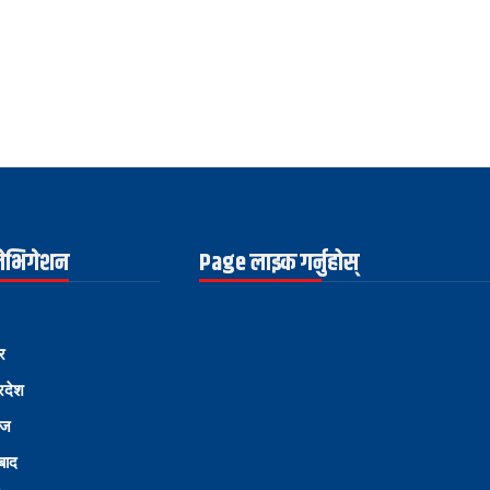
नेभिगेशन
Page लाइक गर्नुहोस्
र
्रदेश
ोज
्बाद