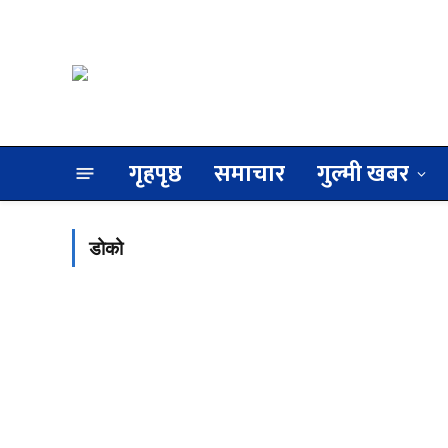
गृहपृष्ठ
समाचार
गुल्मी खबर
डोको