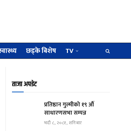
स्वास्थ्य
छड्के बिशेष
TV
ताजा अपडेट
प्रतिष्ठान गुल्मीको १९ औं
साधारणसभा सम्पन्न
भदौ ८, २०८१, शनिबार