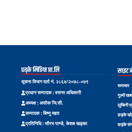
छ्ड्के मिडिया प्रा.लि
साइट 
सूचना विभाग दर्ता नं. २८६४/२०७८-०७९
समाचार
प्रधान सम्पादक : वसन्त अधिकारी
गुल्मी खब
अध्यक्ष : असोक जि.सी.
लुम्बिनी प
सम्पादक : बिष्णु महत
छड्के ख
प्रतिनिधि : सौरभ पाण्डे, केशब खड्का
छड्के संम