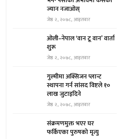
भने- पैसाको अभावमा कसैको
ज्यान नजाओस्
जेष्ठ २, २०७८, आइतवार
ओली–नेपाल ‘वान टू वान’ वार्ता
शुरू
जेष्ठ २, २०७८, आइतवार
गुल्मीमा अक्सिजन प्लान्ट
स्थापना गर्न सांसद विष्टले १०
लाख जुटाइदिने
जेष्ठ २, २०७८, आइतवार
संक्रमणमुक्त भएर घर
फर्किएका पुरुषको मृत्यु