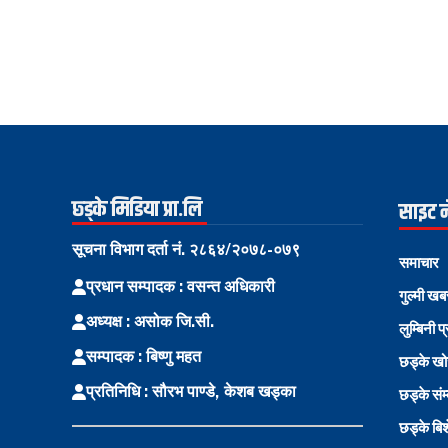
छ्ड्के मिडिया प्रा.लि
साइट 
सूचना विभाग दर्ता नं. २८६४/२०७८-०७९
समाचार
प्रधान सम्पादक : वसन्त अधिकारी
गुल्मी खब
अध्यक्ष : असोक जि.सी.
लुम्बिनी प
सम्पादक : बिष्णु महत
छड्के ख
प्रतिनिधि : सौरभ पाण्डे, केशब खड्का
छड्के संम
छड्के बि