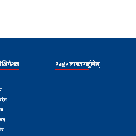
नेभिगेशन
Page लाइक गर्नुहोस्
र
्रदेश
ोज
्बाद
शेष