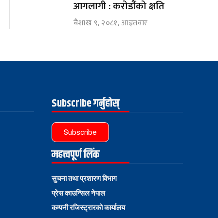
आगलागी : करोडौंको क्षति
बैशाख ९, २०८१, आइतवार
Subscribe गर्नुहोस्
Subscribe
महत्त्वपूर्ण लिंक
सुचना तथा प्रशारण विभाग
प्रेस काउन्सिल नेपाल
कम्पनी रजिस्ट्रारको कार्यालय