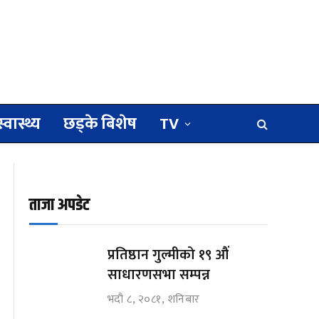
स्वास्थ्य
छड्के बिशेष
TV
ताजा अपडेट
प्रतिष्ठान गुल्मीको १९ औं
साधारणसभा सम्पन्न
भदौ ८, २०८१, शनिबार