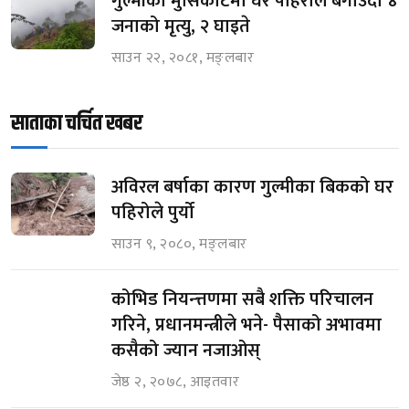
गुल्मीको मुसिकोटमा घर पहिरोले बगाउँदा ४
जनाको मृत्यु, २ घाइते
साउन २२, २०८१, मङ्लबार
साताका चर्चित खबर
अविरल बर्षाका कारण गुल्मीका बिकको घर
पहिरोले पुर्यो
साउन ९, २०८०, मङ्लबार
कोभिड नियन्त्तणमा सबै शक्ति परिचालन
गरिने, प्रधानमन्त्रीले भने- पैसाको अभावमा
कसैको ज्यान नजाओस्
जेष्ठ २, २०७८, आइतवार