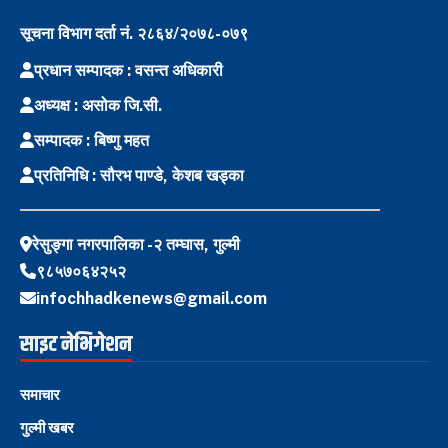
सूचना विभाग दर्ता नं. २८६४/२०७८-०७९
प्रधान सम्पादक : वसन्त अधिकारी
अध्यक्ष : असोक जि.सी.
सम्पादक : बिष्णु महत
प्रतिनिधि : सौरभ पाण्डे, केशब खड्का
रेसुङ्गा नगरपालिका -२ तम्घास, गुल्मी
९८५७०६४२५२
infochhadkenews@gmail.com
साइट नेभिगेशन
समाचार
गुल्मी खबर