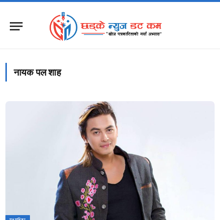
नायक पल शाह