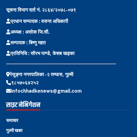
सूचना विभाग दर्ता नं. २८६४/२०७८-०७९
प्रधान सम्पादक : वसन्त अधिकारी
अध्यक्ष : असोक जि.सी.
सम्पादक : बिष्णु महत
प्रतिनिधि : सौरभ पाण्डे, केशब खड्का
रेसुङ्गा नगरपालिका -२ तम्घास, गुल्मी
९८५७०६४२५२
infochhadkenews@gmail.com
साइट नेभिगेशन
समाचार
गुल्मी खबर