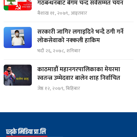
गठबन्धनबाट बेगम चन्द सर्वसम्मत चयन
बैशाख ११, २०७९, आइतवार
सरकारी जागिर लगाइदिने भन्दै ठगी गर्ने
लोकसेवाको नक्कली हाकिम
भदौ २६, २०७८, शनिबार
काठमाडौं महानगरपालिकाका मेयरमा
स्वतन्त्र उम्मेदवार बालेन शाह निर्वाचित
जेष्ठ १२, २०७९, बिहिबार
छ्ड्के मिडिया प्रा.लि