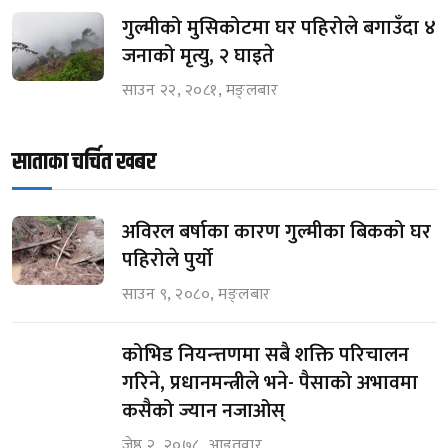
गुल्मीको मुसिकोटमा घर पहिरोले बगाउँदा ४
जनाको मृत्यु, २ घाइते
साउन २२, २०८१, मङ्लबार
साताका चर्चित खबर
अविरल बर्षाका कारण गुल्मीका बिकको घर
पहिरोले पुर्यो
साउन ९, २०८०, मङ्लबार
कोभिड नियन्त्तणमा सबै शक्ति परिचालन
गरिने, प्रधानमन्त्रीले भने- पैसाको अभावमा
कसैको ज्यान नजाओस्
जेष्ठ २, २०७८, आइतवार